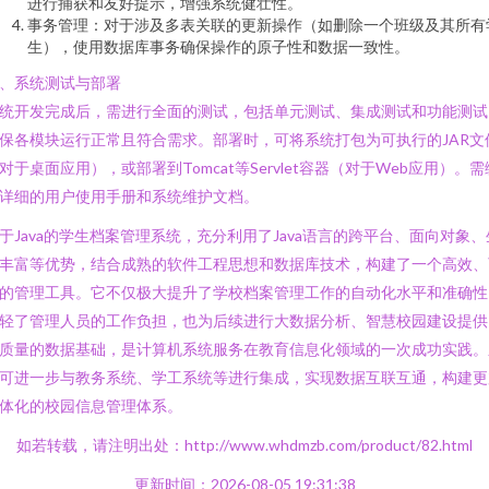
进行捕获和友好提示，增强系统健壮性。
事务管理：对于涉及多表关联的更新操作（如删除一个班级及其所有
生），使用数据库事务确保操作的原子性和数据一致性。
、系统测试与部署
统开发完成后，需进行全面的测试，包括单元测试、集成测试和功能测试
保各模块运行正常且符合需求。部署时，可将系统打包为可执行的JAR文
对于桌面应用），或部署到Tomcat等Servlet容器（对于Web应用）。需
详细的用户使用手册和系统维护文档。
于Java的学生档案管理系统，充分利用了Java语言的跨平台、面向对象、
丰富等优势，结合成熟的软件工程思想和数据库技术，构建了一个高效、
的管理工具。它不仅极大提升了学校档案管理工作的自动化水平和准确性
轻了管理人员的工作负担，也为后续进行大数据分析、智慧校园建设提供
质量的数据基础，是计算机系统服务在教育信息化领域的一次成功实践。
可进一步与教务系统、学工系统等进行集成，实现数据互联互通，构建更
体化的校园信息管理体系。
如若转载，请注明出处：http://www.whdmzb.com/product/82.html
更新时间：2026-08-05 19:31:38