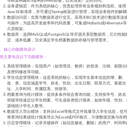
等框架构建B/S架构的Web前端，以实现更广泛的访问。
业务逻辑层：作为系统的核心，负责处理所有业务规则和流程。使用
Java SE标准库，并可通过Spring框架进行管理，实现业务组件的解
数据访问层：负责与数据库进行交互。采用JDBC技术进行数据库连
与操作，为提高开发效率和代码质量，可集成MyBatis或Hibernate
久层框架。
数据库：选用MySQL或PostgreSQL等开源关系型数据库，它们性能
定、成本低廉，完全满足学生档案数据的存储与管理需求。
、核心功能模块设计
统主要包含以下功能模块：
系统管理模块：实现用户（如管理员、教师）的登录、注销、权限分
及密码修改等功能。
学生信息管理模块：这是系统的核心，实现学生基本信息的增、删、
改、查。信息涵盖学号、姓名、性别、出生日期、联系方式、家庭住
址、入学时间、所属院系、班级等。
档案查询与统计模块：提供多条件组合查询功能，支持按学号、姓名
班级等快速定位学生档案。可生成各类统计报表，如按年级、性别、
源地统计学生人数等。
数据导入导出模块：支持从Excel等格式文件批量导入学生信息，也
将查询结果或统计报表导出为Excel或PDF格式，方便数据交换与存
日志管理模块：记录关键操作（如信息修改、删除）的用户、时间和